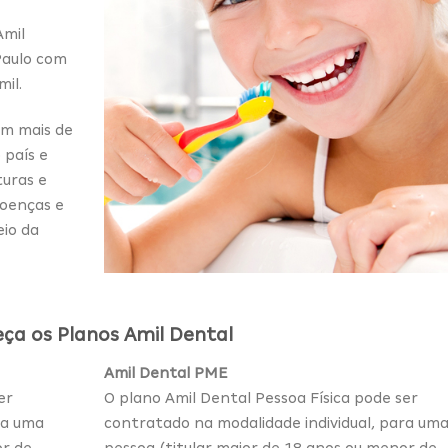
Amil
Paulo com
il.
om mais de
 país e
uras e
doenças e
eio da
ça os Planos Amil Dental
Amil Dental PME
er
O plano Amil Dental Pessoa Física pode ser
ra uma
contratado na modalidade individual, para um
or de
pessoa (titular maior de 18 anos ou menor de