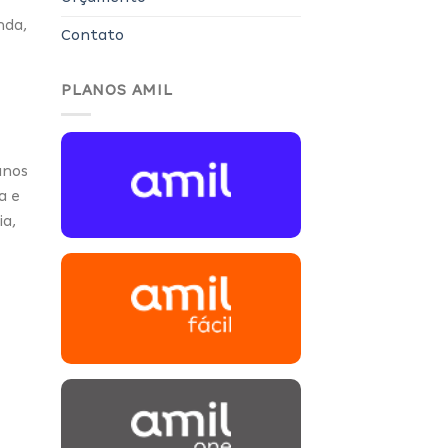
nda,
Contato
PLANOS AMIL
anos
a e
ia,