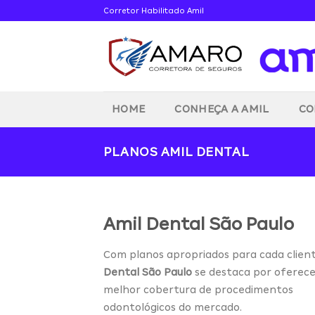
Skip
Corretor Habilitado Amil
to
content
HOME
CONHEÇA A AMIL
CO
PLANOS AMIL DENTAL
Amil Dental São Paulo
Com planos apropriados para cada clien
Dental São Paulo
se destaca por oferece
melhor cobertura de procedimentos
odontológicos do mercado.