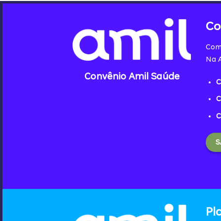
Co
Com
Na A
Convênio Amil Saúde
C
C
C
S
Pl