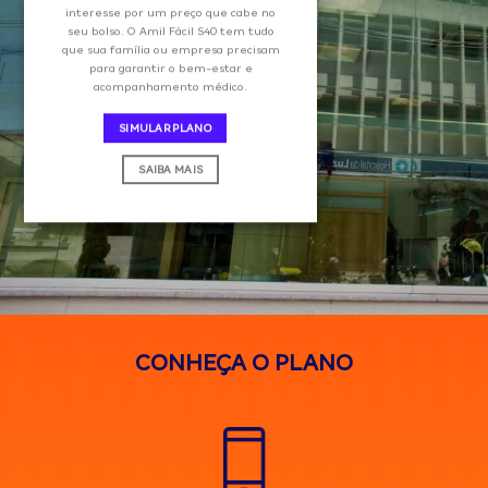
interesse por um preço que cabe no
seu bolso. O Amil Fácil S40 tem tudo
que sua família ou empresa precisam
para garantir o bem-estar e
acompanhamento médico.
SIMULAR PLANO
SAIBA MAIS
CONHEÇA O PLANO